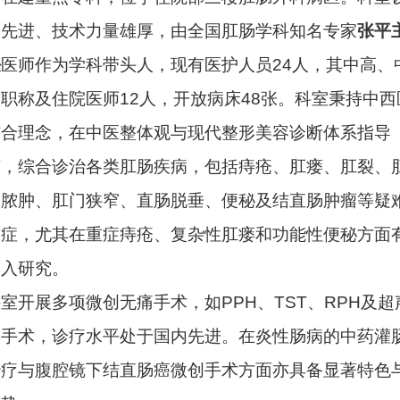
备先进、技术力量雄厚，由全国肛肠学科知名专家
张平
任
医师作为学科带头人，现有医护人员24人，其中高、
级职称及住院医师12人，开放病床48张。科室秉持中西
结合理念，在中医整体观与现代整形美容诊断体系指导
下，综合诊治各类肛肠疾病，包括痔疮、肛瘘、肛裂、
周脓肿、肛门狭窄、直肠脱垂、便秘及结直肠肿瘤等疑
病症，尤其在重症痔疮、复杂性肛瘘和功能性便秘方面
深入研究。
室开展多项微创无痛手术，如PPH、TST、RPH及超
刀手术，诊疗水平处于国内先进。在炎性肠病的中药灌
治疗与腹腔镜下结直肠癌微创手术方面亦具备显著特色