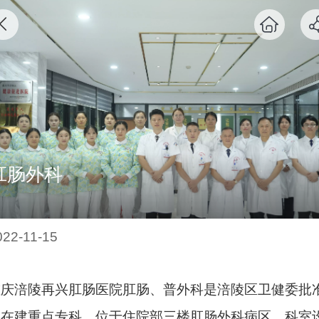
肛肠外科
022-11-15
重庆涪陵再兴肛肠医院肛肠、普外科是涪陵区卫健委批
的在建重点专科，位于住院部三楼肛肠外科病区。科室